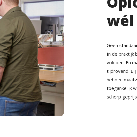
Opl
wél
Geen standaar
In de praktijk 
voldoen. En m
tijdrovend. Bi
hebben maatwe
toegankelijk w
scherp geprijs