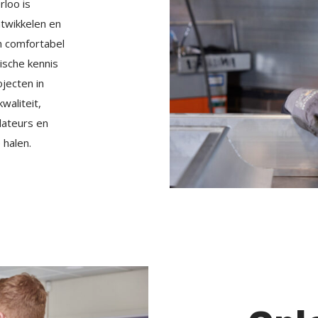
rloo is
ntwikkelen en
n comfortabel
ische kennis
jecten in
waliteit,
llateurs en
 halen.