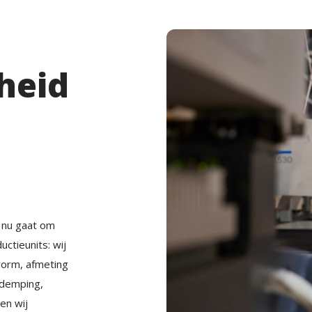
jheid
t nu gaat om
ctieunits: wij
vorm, afmeting
ddemping,
en wij