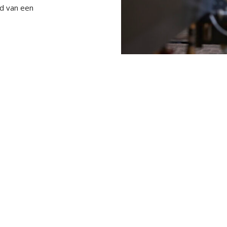
rd van een
×
EXAMPLE POP-UP
Tristique sollicitudin nibh sit amet commodo nulla.