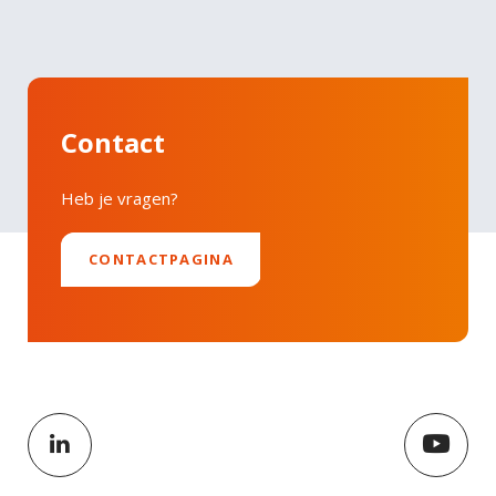
Faucibus vitae aliquet nec ullamcorper sit amet
LinkedIn
risus nullam. Orci sagittis eu volutpat odio facilisis
mauris sit. Nisl nisi scelerisque eu ultrices vitae
auctor eu. Interdum posuere lorem ipsum dolor sit
Contact
amet consectetur adipiscing.
Heb je vragen?
CONTACTPAGINA