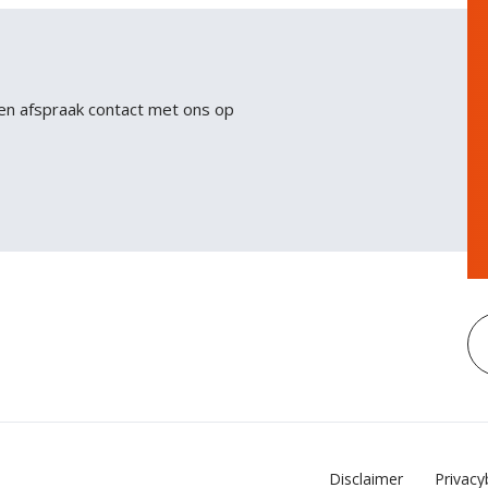
sit. Nisl nisi scelerisque eu ultrices vitae auctor eu.
Interdum posuere lorem ipsum dolor sit amet
consectetur adipiscing.
en afspraak contact met ons op
Disclaimer
Privacy