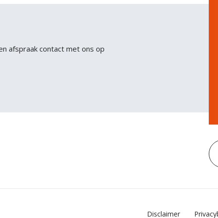
sit. Nisl nisi scelerisque eu ultrices vitae auctor eu.
Interdum posuere lorem ipsum dolor sit amet
consectetur adipiscing.
en afspraak contact met ons op
Disclaimer
Privacy