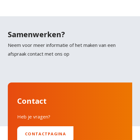
ante. Nullam vehicula ipsum a arcu. Tristique
Facebook
magna sit amet purus gravida quis blandit turpis.
Tortor consequat id porta nibh venenatis cras sed
Twitter
felis.
Samenwerken?
Faucibus vitae aliquet nec ullamcorper sit amet
Neem voor meer informatie of het maken van een
LinkedIn
risus nullam. Orci sagittis eu volutpat odio facilisis
afspraak contact met ons op
mauris sit. Nisl nisi scelerisque eu ultrices vitae
auctor eu. Interdum posuere lorem ipsum dolor sit
amet consectetur adipiscing.
Contact
Heb je vragen?
CONTACTPAGINA