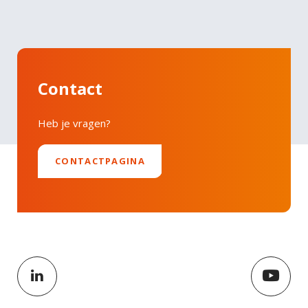
Faucibus vitae aliquet nec ullamcorper sit amet
LinkedIn
risus nullam. Orci sagittis eu volutpat odio facilisis
mauris sit. Nisl nisi scelerisque eu ultrices vitae
auctor eu. Interdum posuere lorem ipsum dolor sit
Contact
amet consectetur adipiscing.
Heb je vragen?
CONTACTPAGINA