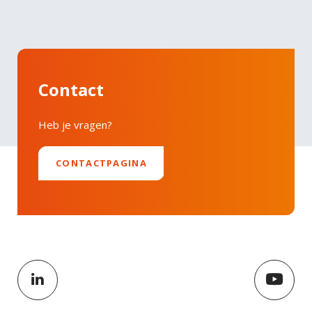
Faucibus vitae aliquet nec ullamcorper sit amet
LinkedIn
risus nullam. Orci sagittis eu volutpat odio facilisis
mauris sit. Nisl nisi scelerisque eu ultrices vitae
auctor eu. Interdum posuere lorem ipsum dolor sit
Contact
amet consectetur adipiscing.
Heb je vragen?
CONTACTPAGINA