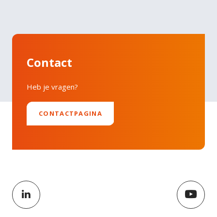
Faucibus vitae aliquet nec ullamcorper sit amet
LinkedIn
risus nullam. Orci sagittis eu volutpat odio facilisis
mauris sit. Nisl nisi scelerisque eu ultrices vitae
auctor eu. Interdum posuere lorem ipsum dolor sit
Contact
amet consectetur adipiscing.
Heb je vragen?
CONTACTPAGINA