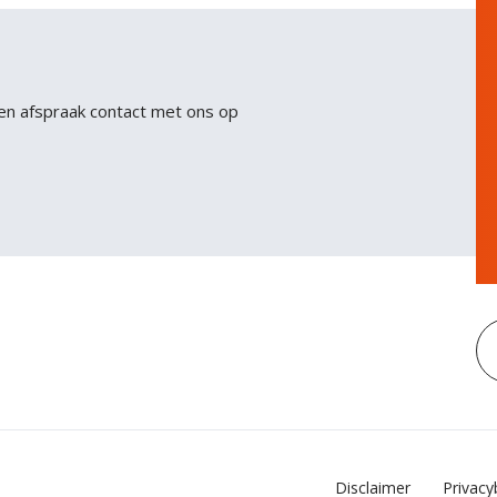
sit. Nisl nisi scelerisque eu ultrices vitae auctor eu.
Interdum posuere lorem ipsum dolor sit amet
consectetur adipiscing.
en afspraak contact met ons op
Disclaimer
Privacy