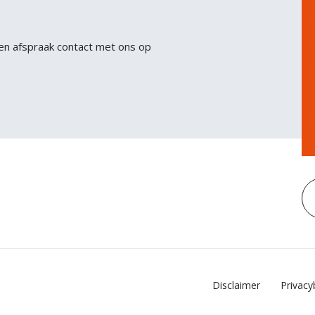
sit. Nisl nisi scelerisque eu ultrices vitae auctor eu.
Interdum posuere lorem ipsum dolor sit amet
en afspraak contact met ons op
consectetur adipiscing.
Disclaimer
Privacy