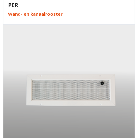
mauris sit. Nisl nisi scelerisque eu ultrices vitae
PER
auctor eu. Interdum posuere lorem ipsum dolor sit
Wand- en kanaalrooster
amet consectetur adipiscing.