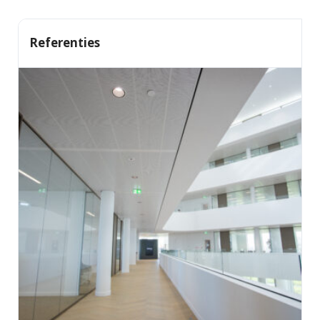
nascetur ridiculus mus. Id aliquet risus feugiat in
ante. Nullam vehicula ipsum a arcu. Tristique
Referenties
Facebook
magna sit amet purus gravida quis blandit turpis.
Tortor consequat id porta nibh venenatis cras sed
Twitter
felis.
Faucibus vitae aliquet nec ullamcorper sit amet
LinkedIn
risus nullam. Orci sagittis eu volutpat odio facilisis
mauris sit. Nisl nisi scelerisque eu ultrices vitae
auctor eu. Interdum posuere lorem ipsum dolor sit
amet consectetur adipiscing.