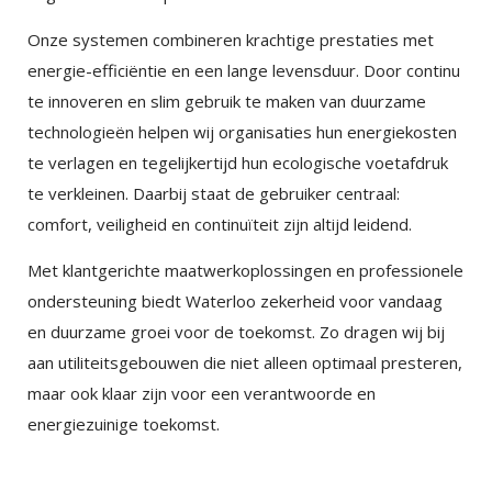
Onze systemen combineren krachtige prestaties met
energie-efficiëntie en een lange levensduur. Door continu
te innoveren en slim gebruik te maken van duurzame
technologieën helpen wij organisaties hun energiekosten
te verlagen en tegelijkertijd hun ecologische voetafdruk
te verkleinen. Daarbij staat de gebruiker centraal:
comfort, veiligheid en continuïteit zijn altijd leidend.
Met klantgerichte maatwerkoplossingen en professionele
ondersteuning biedt Waterloo zekerheid voor vandaag
en duurzame groei voor de toekomst. Zo dragen wij bij
aan utiliteitsgebouwen die niet alleen optimaal presteren,
×
EXAMPLE POP-UP
maar ook klaar zijn voor een verantwoorde en
energiezuinige toekomst.
Tristique sollicitudin nibh sit amet commodo nulla.
Penatibus et magnis dis parturient montes
×
SHARE