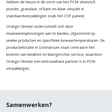
hebben de keuze in de vorm van het PCM: vloeistof,
poeder, granulaat, of kant-en-klaar verpakt in
×
EXAMPLE POP-UP
standaardverpakkingen zoals het CSP-paneel.
Orange Climate onderscheidt zich door
Tristique sollicitudin nibh sit amet commodo nulla.
maatwerkoplossingen aan te bieden, afgestemd op
Penatibus et magnis dis parturient montes
×
SHARE
unieke producten en specifieke bewaartemperaturen. De
nascetur ridiculus mus. Id aliquet risus feugiat in
productielocatie in Ootmarsum staat centraal in het
ante. Nullam vehicula ipsum a arcu. Tristique
Facebook
leveren van kwaliteit en klantgerichte service, waardoor
magna sit amet purus gravida quis blandit turpis.
Orange Climate een betrouwbare partner is in PCM-
Tortor consequat id porta nibh venenatis cras sed
verpakkingen.
Twitter
felis.
Faucibus vitae aliquet nec ullamcorper sit amet
LinkedIn
risus nullam. Orci sagittis eu volutpat odio facilisis
mauris sit. Nisl nisi scelerisque eu ultrices vitae
auctor eu. Interdum posuere lorem ipsum dolor sit
Samenwerken?
amet consectetur adipiscing.