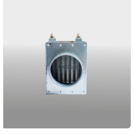
nascetur ridiculus mus. Id aliquet risus feugiat in
ante. Nullam vehicula ipsum a arcu. Tristique
Facebook
magna sit amet purus gravida quis blandit turpis.
Tortor consequat id porta nibh venenatis cras sed
Twitter
felis.
Faucibus vitae aliquet nec ullamcorper sit amet
LinkedIn
risus nullam. Orci sagittis eu volutpat odio facilisis
mauris sit. Nisl nisi scelerisque eu ultrices vitae
auctor eu. Interdum posuere lorem ipsum dolor sit
amet consectetur adipiscing.