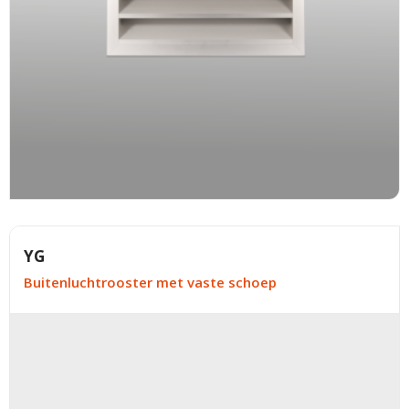
YG
Buitenluchtrooster met vaste schoep