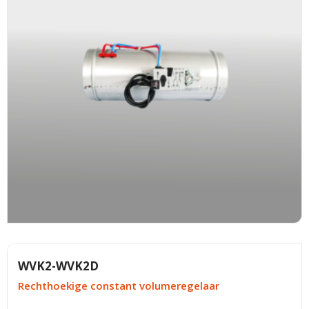
WVK2-WVK2D
Rechthoekige constant volumeregelaar