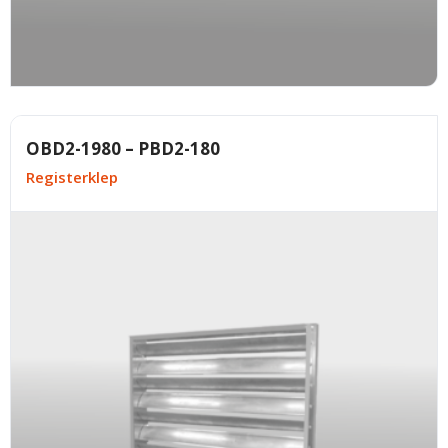
Tortor consequat id porta nibh venenatis cras sed
Twitter
felis.
Faucibus vitae aliquet nec ullamcorper sit amet
LinkedIn
risus nullam. Orci sagittis eu volutpat odio facilisis
mauris sit. Nisl nisi scelerisque eu ultrices vitae
OBD2-1980 – PBD2-180
auctor eu. Interdum posuere lorem ipsum dolor sit
Registerklep
amet consectetur adipiscing.