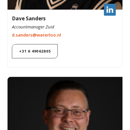
Dave Sanders
Accountmanager Zuid
d.sanders@waterloo.nl
+31 6 49062805