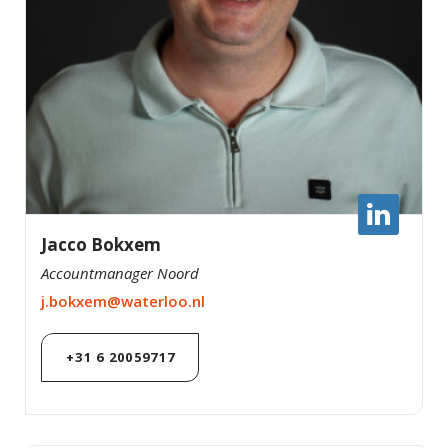
Jacco Bokxem
Accountmanager Noord
j.bokxem@waterloo.nl
+31 6 20059717