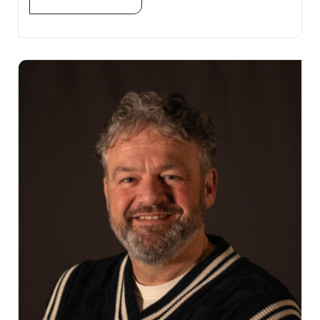
LinkedIn
risus nullam. Orci sagittis eu volutpat odio facilisis
mauris sit. Nisl nisi scelerisque eu ultrices vitae
auctor eu. Interdum posuere lorem ipsum dolor sit
amet consectetur adipiscing.