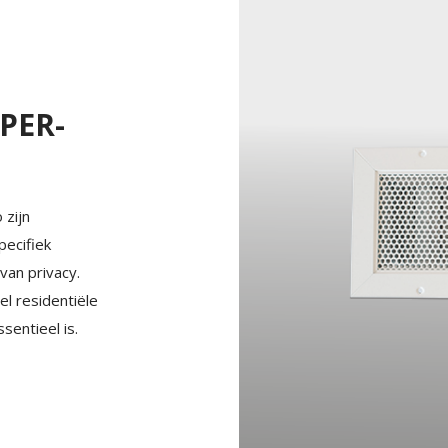
 PER-
 zijn
pecifiek
van privacy.
l residentiële
sentieel is.