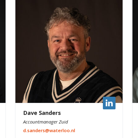
sit. Nisl nisi scelerisque eu ultrices vitae auctor eu.
Interdum posuere lorem ipsum dolor sit amet
consectetur adipiscing.
Dave Sanders
Accountmanager Zuid
d.sanders@waterloo.nl