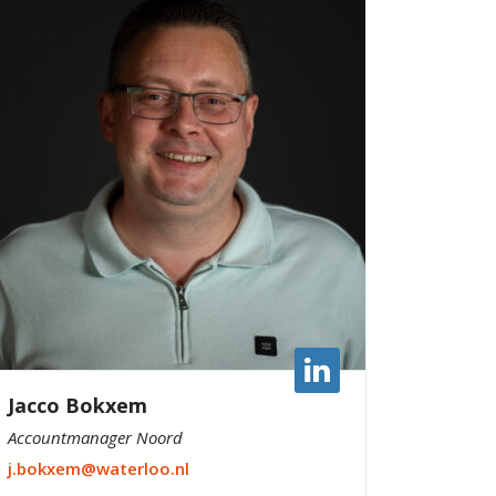
Jacco Bokxem
Accountmanager Noord
j.bokxem@waterloo.nl