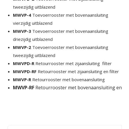
tweezijdig uitblazend
Tristique sollicitudin nibh sit amet commodo nulla.
MWVP-4
Toevoerrooster met bovenaansluiting
Penatibus et magnis dis parturient montes
×
SHARE
vierzijdig uitblazend
nascetur ridiculus mus. Id aliquet risus feugiat in
MWVP-3
Toevoerrooster met bovenaansluiting
ante. Nullam vehicula ipsum a arcu. Tristique
Facebook
driezijdig uitblazend
magna sit amet purus gravida quis blandit turpis.
MWVP-2
Toevoerrooster met bovenaansluiting
Tortor consequat id porta nibh venenatis cras sed
tweezijdig uitblazend
Twitter
felis.
MWVPD-R
Retourrooster met zijaansluiting filter
Faucibus vitae aliquet nec ullamcorper sit amet
MWVPD-RF
Retourrooster met zijaansluiting en filter
LinkedIn
risus nullam. Orci sagittis eu volutpat odio facilisis
MWVP-R
Retourrooster met bovenaansluiting
mauris sit. Nisl nisi scelerisque eu ultrices vitae
MWVP-RF
Retourrooster met bovenaansluiting en
auctor eu. Interdum posuere lorem ipsum dolor sit
amet consectetur adipiscing.