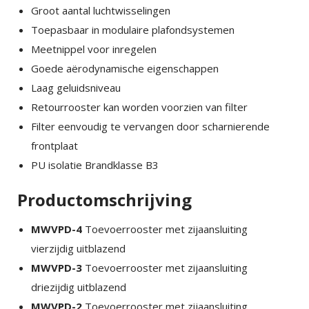
Groot aantal luchtwisselingen
Toepasbaar in modulaire plafondsystemen
Meetnippel voor inregelen
Goede aërodynamische eigenschappen
Laag geluidsniveau
Retourrooster kan worden voorzien van filter
Filter eenvoudig te vervangen door scharnierende
frontplaat
PU isolatie Brandklasse B3
Productomschrijving
MWVPD-4
Toevoerrooster met zijaansluiting
vierzijdig uitblazend
MWVPD-3
Toevoerrooster met zijaansluiting
driezijdig uitblazend
×
EXAMPLE POP-UP
MWVPD-2
Toevoerrooster met zijaansluiting