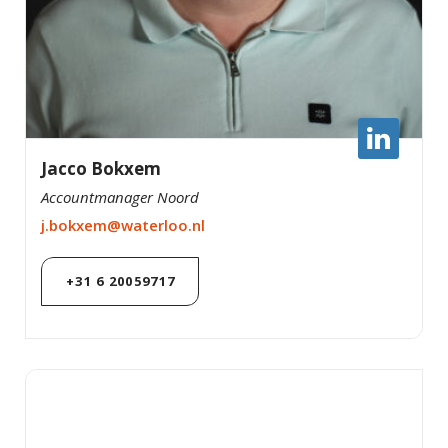
Jacco Bokxem
Accountmanager Noord
j.bokxem@waterloo.nl
+31 6 20059717