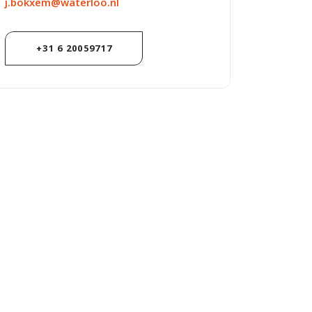
j.bokxem@waterloo.nl
+31 6 20059717