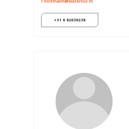
r.holtmann@waterloo.nl
+31 6 82636238