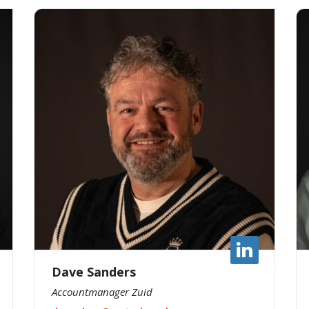
sit. Nisl nisi scelerisque eu ultrices vitae auctor eu.
Interdum posuere lorem ipsum dolor sit amet
consectetur adipiscing.
Dave Sanders
Accountmanager Zuid