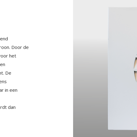
rend
troon. Door de
voor het
een
ht. De
ens
ar in een
rdt dan