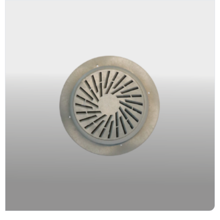
nascetur ridiculus mus. Id aliquet risus feugiat in
ante. Nullam vehicula ipsum a arcu. Tristique
Facebook
magna sit amet purus gravida quis blandit turpis.
Tortor consequat id porta nibh venenatis cras sed
Twitter
felis.
Faucibus vitae aliquet nec ullamcorper sit amet
LinkedIn
risus nullam. Orci sagittis eu volutpat odio facilisis
mauris sit. Nisl nisi scelerisque eu ultrices vitae
auctor eu. Interdum posuere lorem ipsum dolor sit
amet consectetur adipiscing.