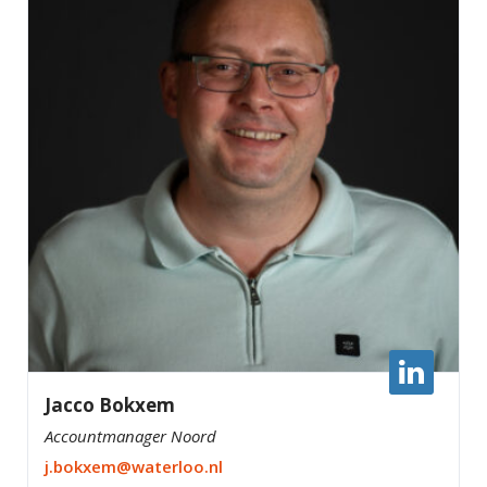
Jacco Bokxem
Accountmanager Noord
j.bokxem@waterloo.nl