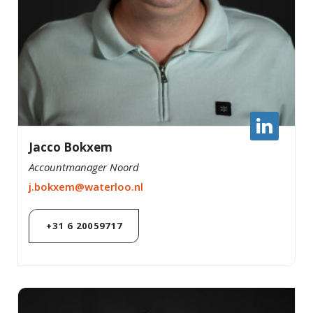
Jacco Bokxem
Accountmanager Noord
j.bokxem@waterloo.nl
+31 6 20059717