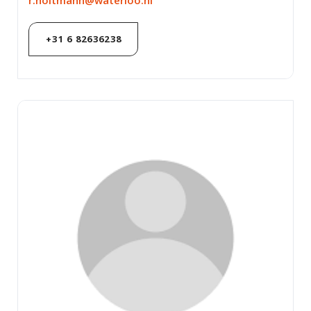
r.holtmann@waterloo.nl
+31 6 82636238