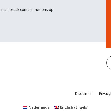
sit. Nisl nisi scelerisque eu ultrices vitae auctor eu.
en afspraak contact met ons op
Interdum posuere lorem ipsum dolor sit amet
consectetur adipiscing.
Disclaimer
Privacy
Nederlands
English
(
Engels
)